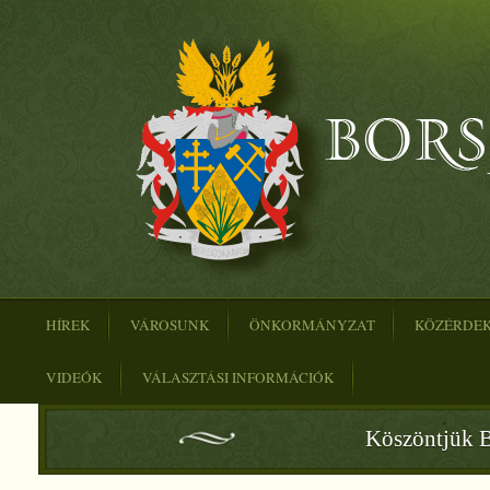
HÍREK
VÁROSUNK
ÖNKORMÁNYZAT
KÖZÉRDE
VIDEÓK
VÁLASZTÁSI INFORMÁCIÓK
Köszöntjük B