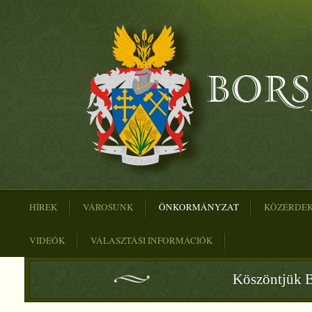
HÍREK
VÁROSUNK
ÖNKORMÁNYZAT
KÖZÉRDE
VIDEÓK
VÁLASZTÁSI INFORMÁCIÓK
Köszöntjük B