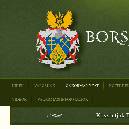
HÍREK
VÁROSUNK
ÖNKORMÁNYZAT
KÖZÉRDE
VIDEÓK
VÁLASZTÁSI INFORMÁCIÓK
Köszöntjük B