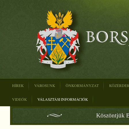
HÍREK
VÁROSUNK
ÖNKORMÁNYZAT
KÖZÉRDE
VIDEÓK
VÁLASZTÁSI INFORMÁCIÓK
Köszöntjük B