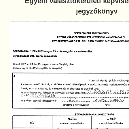
Egyéni választókerületi képvise
jegyzőkönyv