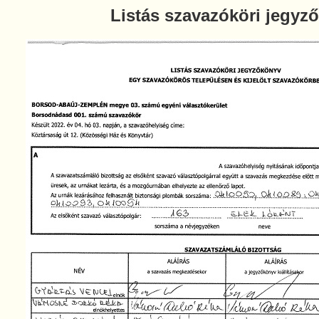
Listás szavazóköri jegyz