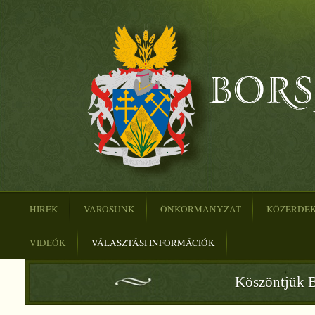
HÍREK
VÁROSUNK
ÖNKORMÁNYZAT
KÖZÉRDE
VIDEÓK
VÁLASZTÁSI INFORMÁCIÓK
Köszöntjük B