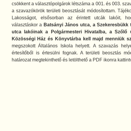
csökkent a választópolgárok létszáma a 001. és 003. sza
a szavazókörök területi beosztását módosítottam. Tájéko
Lakosságot, elsősorban az érintett utcák lakóit, h
választáskor a
Batsányi János utca, a Szekeresbükk 
utca lakóinak a Polgármesteri Hivatalba, a Szőlő 
Közösségi Ház és Könyvtárba kell majd menniük sz
megszokott Általános Iskola helyett. A szavazás helyé
értesítőből is értesülni fognak. A területi beosztás mó
határozat megtekinthető és letölthető a PDF ikonra kattint