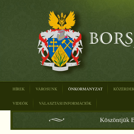
HÍREK
VÁROSUNK
ÖNKORMÁNYZAT
KÖZÉRDE
VIDEÓK
VÁLASZTÁSI INFORMÁCIÓK
Köszöntjük B