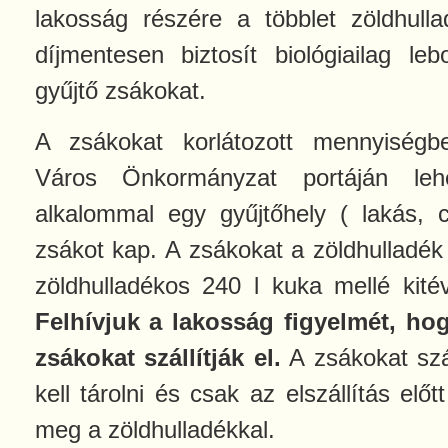
lakosság részére a többlet zöldhulla
díjmentesen biztosít biológiailag le
gyűjtő zsákokat.
A zsákokat korlátozott mennyiség
Város Önkormányzat portáján leh
alkalommal egy gyűjtőhely ( lakás, 
zsákot kap. A zsákokat a zöldhulladék 
zöldhulladékos 240 l kuka mellé kitéve
Felhívjuk a lakosság figyelmét, ho
zsákokat szállítják el.
A zsákokat szá
kell tárolni és csak az elszállítás előt
meg a zöldhulladékkal.