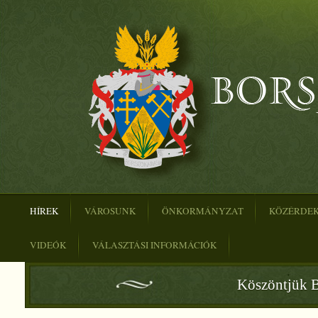
HÍREK
VÁROSUNK
ÖNKORMÁNYZAT
KÖZÉRDE
VIDEÓK
VÁLASZTÁSI INFORMÁCIÓK
Köszöntjük B