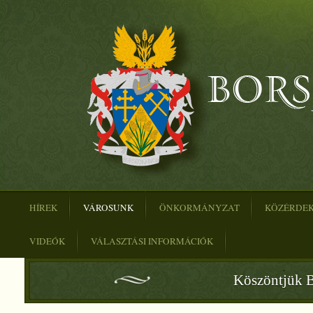
HÍREK
VÁROSUNK
ÖNKORMÁNYZAT
KÖZÉRDE
VIDEÓK
VÁLASZTÁSI INFORMÁCIÓK
Köszöntjük B