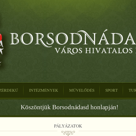
ZÉRDEKŰ
INTÉZMÉNYEK
MŰVELŐDÉS
SPORT
TU
Köszöntjük Borsodnádasd honlapján!
PÁLYÁZATOK