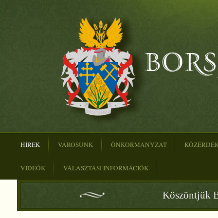
HÍREK
VÁROSUNK
ÖNKORMÁNYZAT
KÖZÉRDE
VIDEÓK
VÁLASZTÁSI INFORMÁCIÓK
Köszöntjük B