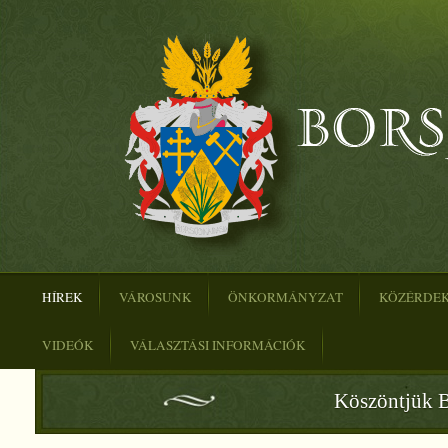
HÍREK
VÁROSUNK
ÖNKORMÁNYZAT
KÖZÉRDE
VIDEÓK
VÁLASZTÁSI INFORMÁCIÓK
Köszöntjük B