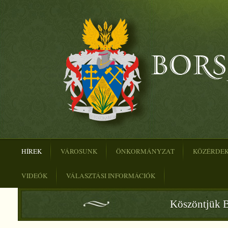
HÍREK
VÁROSUNK
ÖNKORMÁNYZAT
KÖZÉRDE
VIDEÓK
VÁLASZTÁSI INFORMÁCIÓK
Köszöntjük B