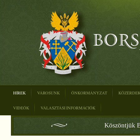
HÍREK
VÁROSUNK
ÖNKORMÁNYZAT
KÖZÉRDE
VIDEÓK
VÁLASZTÁSI INFORMÁCIÓK
Köszöntjük B