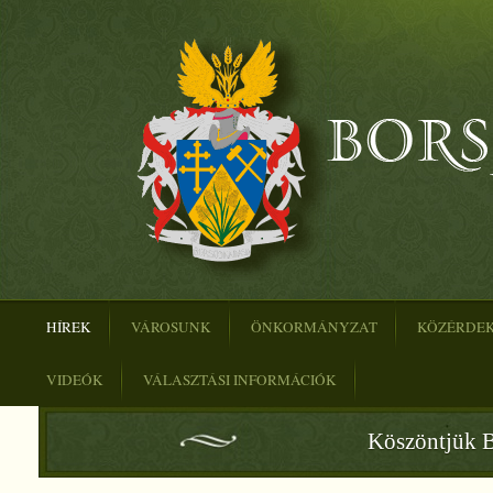
HÍREK
VÁROSUNK
ÖNKORMÁNYZAT
KÖZÉRDE
VIDEÓK
VÁLASZTÁSI INFORMÁCIÓK
Köszöntjük B