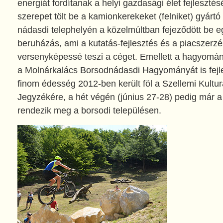
energiát fordítanak a helyi gazdasági élet fejlesztés
szerepet tölt be a kamionkerekeket (felniket) gyártó 
nádasdi telephelyén a közelmúltban fejeződött be eg
beruházás, ami a kutatás-fejlesztés és a piacszerzés
versenyképessé teszi a céget. Emellett a hagyomá
a Molnárkalács Borsodnádasdi Hagyományát is fejle
finom édesség 2012-ben került föl a Szellemi Kultu
Jegyzékére, a hét végén (június 27-28) pedig már a 
rendezik meg a borsodi településen.