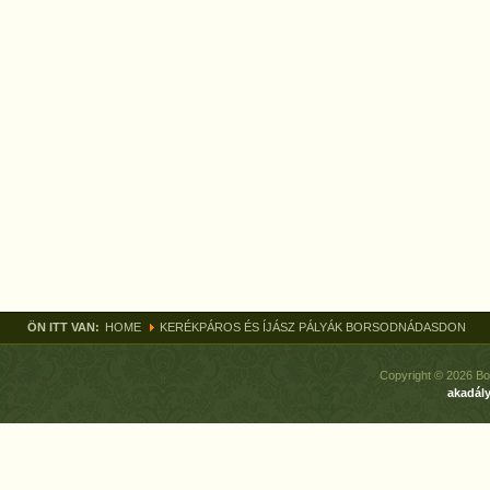
ÖN ITT VAN:
HOME
KERÉKPÁROS ÉS ÍJÁSZ PÁLYÁK BORSODNÁDASDON
Copyright © 2026 Bo
akadály