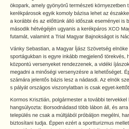
ökopark, amely gyönyörű természeti környezetben ta
kerékpárosok egyik komoly bázisa lehet az északkel
a korábbi és az előttünk álló időszak eseményei is bi
második hétvégéjén ugyanis a kerékpáros XCO Ma
futamát, valamint a Trial Magyar Bajnokságot is Nád
Vánky Sebastian, a Magyar Íjász Szövetség elnöke 
sportágukban is egyre inkább megjelenő törekvés, 
központú versenyeket rendezzenek, a vidéki íjászok
megadni a minőségi versenyzésre a lehetőséget. Ép
számára jelentős bázis lesz a nádasdi. Az elnök szer
s pályát országos viszonylatban is csak egyet-kettőt 
Kormos Krisztián, polgármester a további tervekkel
hangsúlyozta: Borsodnádasd több lábon áll, és arra 
település ne csak a múltjából próbáljon megélni, ha
biztosítani tudja. Éppen ezért a sportturizmus melle