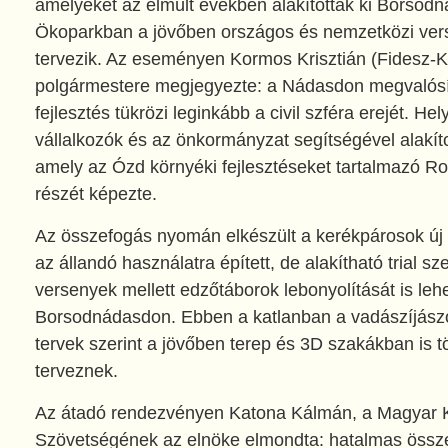
amelyeket az elmúlt években alakítottak ki Borsod
Ökoparkban a jövőben országos és nemzetközi ve
tervezik. Az eseményen Kormos Krisztián (Fidesz-
polgármestere megjegyezte: a Nádasdon megvalósítot
fejlesztés tükrözi leginkább a civil szféra erejét. Hel
vállalkozók és az önkormányzat segítségével alakíto
amely az Ózd környéki fejlesztéseket tartalmazó R
részét képezte.
Az összefogás nyomán elkészült a kerékpárosok új
az állandó használatra épített, de alakítható trial sz
versenyek mellett edzőtáborok lebonyolítását is leh
Borsodnádasdon. Ebben a katlanban a vadászíjászok 
tervek szerint a jövőben terep és 3D szakákban is 
terveznek.
Az átadó rendezvényen Katona Kálmán, a Magyar 
Szövetségének az elnöke elmondta: hatalmas öss