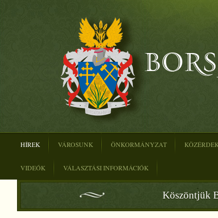
HÍREK
VÁROSUNK
ÖNKORMÁNYZAT
KÖZÉRDE
VIDEÓK
VÁLASZTÁSI INFORMÁCIÓK
Köszöntjük B