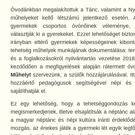
Óvodánkban megalakítottuk a Tánc, valamint a Nye
műhelyeket kellő létszámú jelentkező esetén.
gyermekek csoportos óvónőinek véleménye, m
választják ki a gyerekeket. Ezzel lehetőséget biztos
irányban eltérő gyermekek képességeinek kibont
tehetség műhelyek munkájának dokumentálása: tem
és a foglalkozásokról nyilvántartás vezetése 2018
kezdődően a megfigyelések alapján rátermett ó
Műhelyt
szervezünk, a szülők hozzájárulásával. It
hozzáértő pedagógusok segítségével népi és 
sajátíthatják el.
Ez egy lehetőség, hogy a tehetséggondozás k
megismerkedjenek, illetve elsajátítsák a néptánc a
a magyar néptánc és népi kultúra iránti érdeklődé
mozgás, az énekes játék a gyermeki lét egyik legf