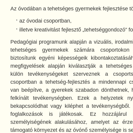
Az óvodában a tehetséges gyermekek fejlesztése tö
az óvodai csoportban,
illetve kreativitást fejlesztő „tehetséggondozó” 
Pedagógiai programunk alapján a vizuális, irodalm
tehetséges gyermekek számára csoportokon 
biztosítunk egyéni képességeik kibontakoztatás
megfigyelések alapján kiválasztják a tehetsége
külön tevékenységeket szerveznek a csoport
csoportban a tehetség-fejlesztés a mindennapi c
van beépítve, a gyerekek szabadon dönthetnek, 
felkínált tevékenységben. Ezek a helyzetek nyi
bekapcsolódhat vagy kiléphet a tevékenységből
foglalkozások is játékosak. Ez hozzájáru
személyiségének alakulásához, amelyet az érzel
támogató környezet és az óvónő személyisége is se