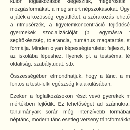
külön foglalkozások kiegészítik, megerősíti
mozgásformákat, a megismert népszokásokat. Úgy 
a játék a közösségi együttlétet, a szórakozás lehet
a ritmusérzék, a figyelemkoncentráció fejlődésé
gyermekek szocializációját (pl. egymásra fi
segítőkészség, tolerancia, humánus magatartás, s
formálja. Minden olyan képességterületet fejleszt, 
az iskolába lépéshez. Ilyenek pl. a testséma, tér
oldaliság, szabálytudat, stb.
Összességében elmondhatjuk, hogy a tánc, a m
fontos a testi-lelki egészség kialakulásában.
Ezeken a foglalkozásokon részt vevő gyerekek mo
mértékben fejlődik. Ez lehetőséget ad számukra
tanulmányaik során még intenzívebb formáb
néptánc, modern tánc esetleg verseny táncformákka