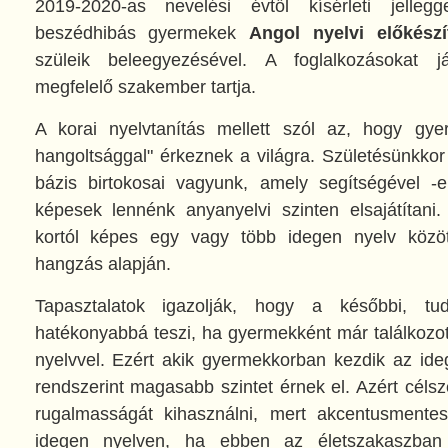
2019-2020-as nevelési évtől kísérleti jelle
beszédhibás gyermekek
Angol nyelvi előkészí
szüleik beleegyezésével. A foglalkozásokat j
megfelelő szakember tartja.
A korai nyelvtanítás mellett szól az, hogy gye
hangoltsággal" érkeznek a világra. Születésünkkor
bázis birtokosai vagyunk, amely segítségével -e
képesek lennénk anyanyelvi szinten elsajátítani
kortól képes egy vagy több idegen nyelv közöt
hangzás alapján.
Tapasztalatok igazolják, hogy a későbbi, tud
hatékonyabbá teszi, ha gyermekként már találkozot
nyelvvel. Ezért akik gyermekkorban kezdik az ideg
rendszerint magasabb szintet érnek el. Azért célsze
rugalmasságát kihasználni, mert akcentusmente
idegen nyelven, ha ebben az életszakaszban 