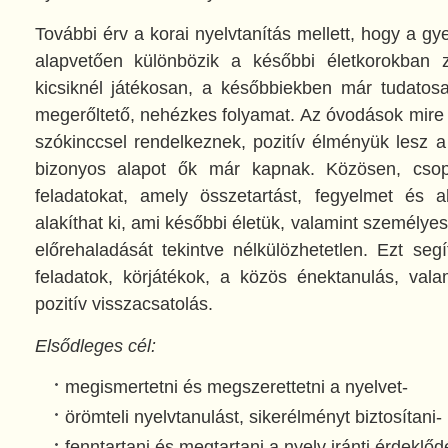
További érv a korai nyelvtanítás mellett, hogy a gy
alapvetően különbözik a későbbi életkorokban za
kicsiknél játékosan, a későbbiekben már tudatos
megerőltető, nehézkes folyamat. Az óvodások mire 
szókinccsel rendelkeznek, pozitív élményük lesz a
bizonyos alapot ők már kapnak. Közösen, cso
feladatokat, amely összetartást, fegyelmet és 
alakíthat ki, ami későbbi életük, valamint személyes
előrehaladását tekintve nélkülözhetetlen. Ezt segí
feladatok, körjátékok, a közös énektanulás, val
pozitív visszacsatolás.
Elsődleges cél:
megismertetni és megszerettetni a nyelvet-
örömteli nyelvtanulást, sikerélményt biztosítani-
fenntartani és megtartani a nyelv iránti érdeklőd