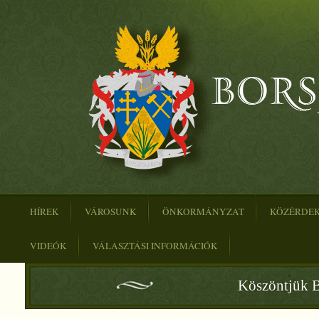
HÍREK
VÁROSUNK
ÖNKORMÁNYZAT
KÖZÉRDE
VIDEÓK
VÁLASZTÁSI INFORMÁCIÓK
Köszöntjük B