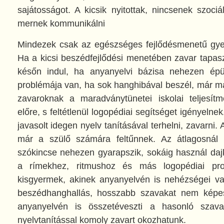
sajátosságot. A kicsik nyitottak, nincsenek szociá
mernek kommunikálni
Mindezek csak az egészséges fejlődésmenetű gy
Ha a kicsi beszédfejlődési menetében zavar tapasz
későn indul, ha anyanyelvi bázisa nehezen épü
problémája van, ha sok hanghibával beszél, már m
zavaroknak a maradványtünetei iskolai teljesítm
előre, s feltétlenül logopédiai segítséget igényel
javasolt idegen nyelv tanításával terhelni, zavarni.
már a szülő számára feltűnnek. Az átlagosnál 
szókincse nehezen gyarapszik, sokáig használ daj
a rímekhez, ritmushoz és más logopédiai pr
kisgyermek, akinek anyanyelvén is nehézségei v
beszédhanghallás, hosszabb szavakat nem képes
anyanyelvén is összetéveszti a hasonló szav
nyelvtanítással komoly zavart okozhatunk.