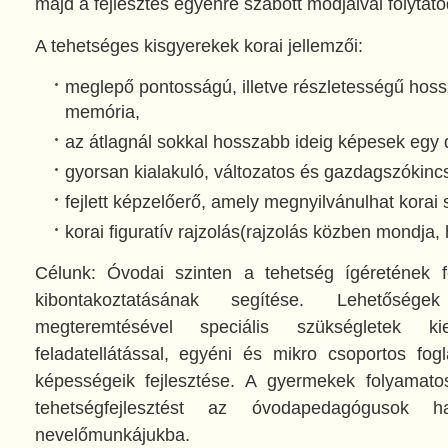
majd a fejlesztés egyénre szabott módjaival folytató
A tehetséges kisgyerekek korai jellemzői:
meglepő pontosságú, illetve részletességű hoss
memória,
az átlagnál sokkal hosszabb ideig képesek egy d
gyorsan kialakuló, változatos és gazdagszókinc
fejlett képzelőerő, amely megnyilvánulhat korai
korai figuratív rajzolás(rajzolás közben mondja,
Célunk: Óvodai szinten a tehetség ígéretének f
kibontakoztatásának segítése. Lehetőség
megteremtésével speciális szükségletek kiel
feladatellátással, egyéni és mikro csoportos fog
képességeik fejlesztése. A gyermekek folyamat
tehetségfejlesztést az óvodapedagógusok h
nevelőmunkájukba.